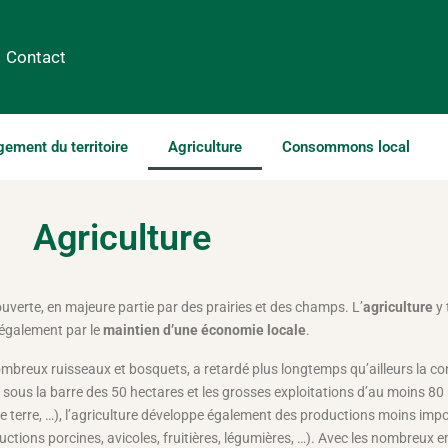
Contact
ment du territoire
Agriculture
Consommons local
Agriculture
ouverte, en majeure partie par des prairies et des champs. L’
agriculture
y 
 également par le
maintien d’une économie locale
.
ombreux ruisseaux et bosquets, a retardé plus longtemps qu’ailleurs la co
nt sous la barre des 50 hectares et les grosses exploitations d’au moins 8
de terre, …), l’agriculture développe également des productions moins imp
uctions porcines, avicoles, fruitières, légumières, …). Avec les nombreux e