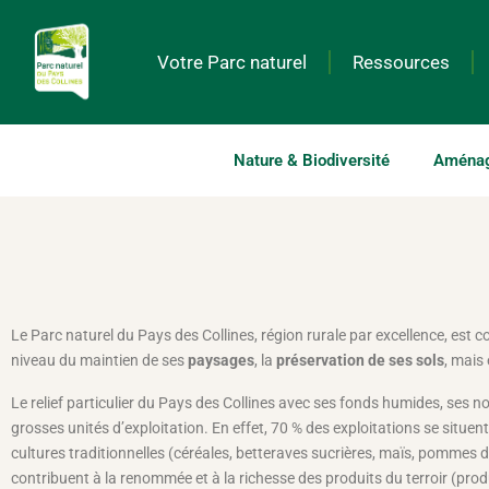
Votre Parc naturel
Ressources
Nature & Biodiversité
Aménage
Le Parc naturel du Pays des Collines, région rurale par excellence, est c
niveau du maintien de ses
paysages
, la
préservation de ses sols
, mais
Le relief particulier du Pays des Collines avec ses fonds humides, ses n
grosses unités d’exploitation. En effet, 70 % des exploitations se situe
cultures traditionnelles (céréales, betteraves sucrières, maïs, pommes 
contribuent à la renommée et à la richesse des produits du terroir (prod