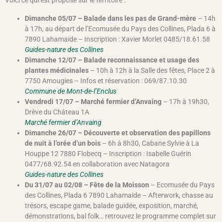
Voici ce qui est proposé sur le territoire :
Dimanche 05/07 – Balade dans les pas de Grand-mère
– 14h
à 17h, au départ de l’Ecomusée du Pays des Collines, Plada 6 à
7890 Lahamaide – Inscription : Xavier Morlet 0485/18.61.58
Guides-nature des Collines
Dimanche 12/07 – Balade reconnaissance et usage des
plantes médicinales
– 10h à 12h à la Salle des fêtes, Place 2 à
7750 Amougies – Infos et réservation : 069/87.10.30
Commune de Mont-de-l’Enclus
Vendredi 17/07 – Marché fermier d’Anvaing
– 17h à 19h30,
Drève du Château 1A
Marché fermier d’Anvaing
Dimanche 26/07 – Découverte et observation des papillons
de nuit à l’orée d’un bois
– 6h à 8h30, Cabane Sylvie à La
Houppe 12 7880 Flobecq – Inscription : Isabelle Guérin
0477/68.92.54 en collaboration avec Natagora
Guides-nature des Collines
Du 31/07 au 02/08 – Fête de la Moisson
– Ecomusée du Pays
des Collines, Plada 6 7890 Lahamaide – Afterwork, chasse au
trésors, escape game, balade guidée, exposition, marché,
démonstrations, bal folk… retrouvez le programme complet sur