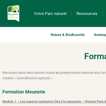
Votre Parc naturel
Ressources
Nature & Biodiversité
Aménage
Forma
Retrouvez dans cette section toutes les présentations relatives aux for
mission « Diversification agricole » :
Formation Meunerie
Module 1 – Les aspects sanitaires liés à la meunerie – Viviane Patz 