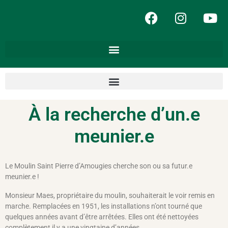
À la recherche d’un.e
meunier.e
Le Moulin Saint Pierre d’Amougies cherche son ou sa futur.e
meunier.e !
Monsieur Maes, propriétaire du moulin, souhaiterait le voir remis en
marche. Remplacées en 1951, les installations n’ont tourné que
quelques années avant d’être arrêtées. Elles ont été nettoyées
complètement il y a une vingtaine d’années.