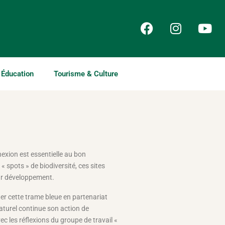
Éducation
Tourisme & Culture
exion est essentielle au bon
spots » de biodiversité, ces sites
leur développement.
ter cette trame bleue en partenariat
naturel continue son action de
c les réflexions du groupe de travail «