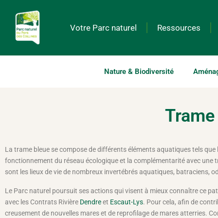
Votre Parc naturel
Ressources
Nature & Biodiversité
Aménage
Trame 
La trame bleue se compose de différents éléments aquatiques tels que le
fonctionnement du réseau écologique et la complémentarité avec une tram
sont les lieux de vie de nombreux invertébrés aquatiques, batraciens, od
Le Parc naturel poursuit ses actions qui visent à mieux connaître ce pa
avec les Contrats Rivière
Dendre
et
Escaut-Lys
. Pour cela, afin de cont
creusement de nouvelles mares et de reprofilage de mares atterries. Conc