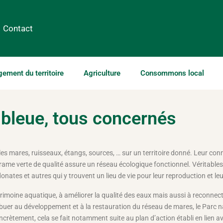
Contact
ment du territoire
Agriculture
Consommons local
bleue, tous concernés
s mares, ruisseaux, étangs, sources, … sur un territoire donné. Leur conn
e verte de qualité assure un réseau écologique fonctionnel. Véritables « 
onates et autres qui y trouvent un lieu de vie pour leur reproduction et 
trimoine aquatique, à améliorer la qualité des eaux mais aussi à reconnec
ribuer au développement et à la restauration du réseau de mares, le Parc 
rètement, cela se fait notamment suite au plan d’action établi en lien ave